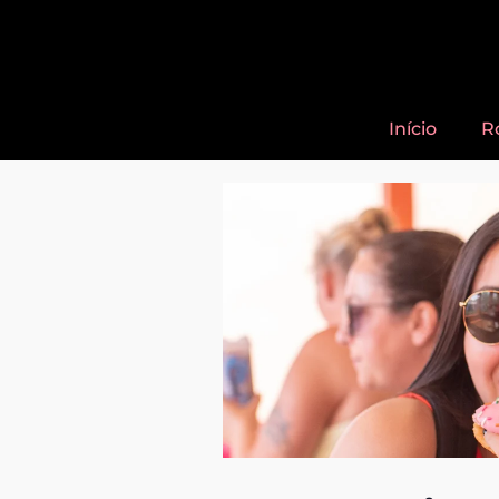
Início
R