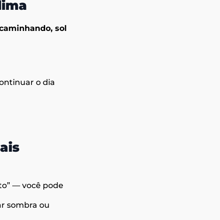
lima
 caminhando, sol
ontinuar o dia
ais
rto” — você pode
ar sombra ou