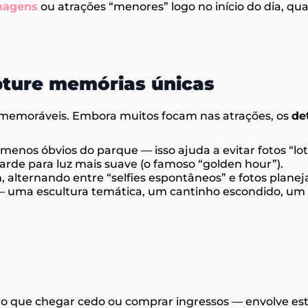
nagens
ou atrações “menores” logo no início do dia, qua
pture memórias únicas
s memoráveis. Embora muitos focam nas atrações, os
de
enos óbvios do parque — isso ajuda a evitar fotos “lot
rde para luz mais suave (o famoso “golden hour”).
alternando entre “selfies espontâneos” e fotos planej
s — uma escultura temática, um cantinho escondido, um
o que chegar cedo ou comprar ingressos — envolve est