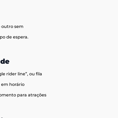
o outro sem
mpo de espera.
ade
 rider line”, ou fila
r em horário
momento para atrações