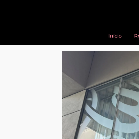
Início
R