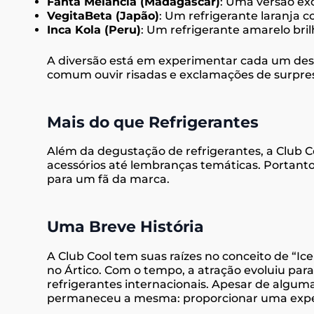
Fanta Melancia (Madagascar)
: Uma versão exó
VegitaBeta (Japão)
: Um refrigerante laranja
Inca Kola (Peru)
: Um refrigerante amarelo bri
A diversão está em experimentar cada um desse
comum ouvir risadas e exclamações de surpres
Mais do que Refrigerantes
Além da degustação de refrigerantes, a Club 
acessórios até lembranças temáticas. Portanto
para um fã da marca.
Uma Breve História
A Club Cool tem suas raízes no conceito de “I
no Ártico. Com o tempo, a atração evoluiu para
refrigerantes internacionais. Apesar de algum
permaneceu a mesma: proporcionar uma experiê