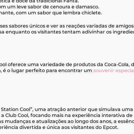
tica e doce da tradicional Fanta.
 com um leve sabor de cenoura e damasco.
lhante, com um sabor que lembra chiclete.
s sabores únicos e ver as reações variadas de amigos e
a enquanto os visitantes tentam adivinhar os ingredie
Cool oferece uma variedade de produtos da Coca-Cola, 
, é o lugar perfeito para encontrar um
souvenir especia
ce Station Cool”, uma atração anterior que simulava um
 a Club Cool, focando mais na experiência interativa de
as mudanças e atualizações ao longo dos anos, a essênc
ncia divertida e única aos visitantes do Epcot.