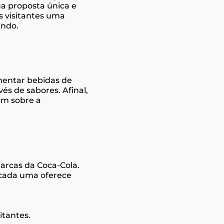
ua proposta única e
 visitantes uma
undo.
imentar bebidas de
és de sabores. Afinal,
em sobre a
marcas da Coca-Cola.
e cada uma oferece
itantes.