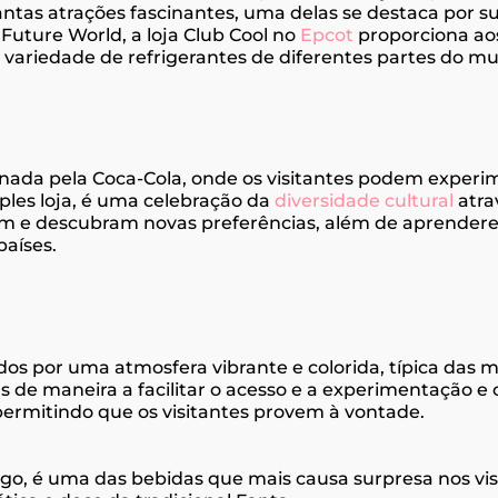
antas atrações fascinantes, uma delas se destaca por s
 Future World, a loja Club Cool no
Epcot
proporciona aos
 variedade de refrigerantes de diferentes partes do m
cinada pela Coca-Cola, onde os visitantes podem exper
ples loja, é uma celebração da
diversidade cultural
atrav
orem e descubram novas preferências, além de aprender
países.
idos por uma atmosfera vibrante e colorida, típica das 
as de maneira a facilitar o acesso e a experimentação 
permitindo que os visitantes provem à vontade.
go, é uma das bebidas que mais causa surpresa nos vis