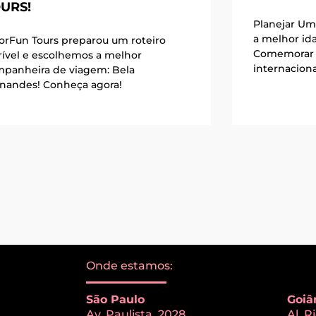
URS!
Planejar Um
a melhor id
orFun Tours preparou um roteiro
Comemorar 
rível e escolhemos a melhor
internacion
panheira de viagem: Bela
nandes! Conheça agora!
Onde estamos:
São Paulo
Goiâ
Av. Paulista, 2028
Al. 