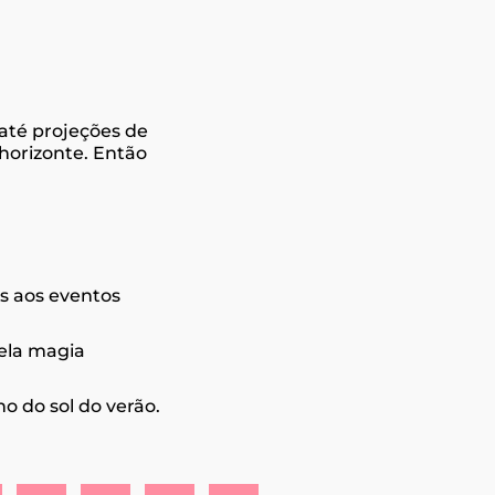
 até projeções de
horizonte. Então
as aos eventos
pela magia
o do sol do verão.