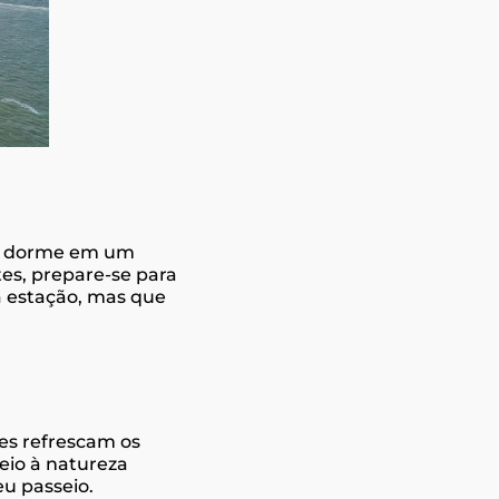
ca dorme em um
tes, prepare-se para
a estação, mas que
es refrescam os
eio à natureza
eu passeio.