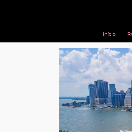
Início
R