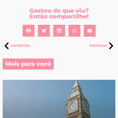
Gostou do que viu?
Então compartilhe!
ANTERIOR
PRÓXIMO
Mais para você