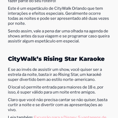
fazer parte do seu roteiro!
Este é um espetáculo de CityWalk Orlando que tem
interações e efeitos especiais. Geralmente ocorre
todas as noites e pode ser apresentado até duas vezes
por noite.
Sendo assim, vale a pena dar uma olhada na agenda de
shows antes da sua viagem e se programar caso queira
assistir algum espetáculo em especial.
CityWalk’s Rising Star Karaoke
E se ao invés de assistir um show, você quiser ser a
estrela da noite, basta ir ao Rising Star, um karaokê
super divertido bem ao estilo norte-americano.
O local só permite entrada para maiores de 18 e, por
isso, é super válido para um noite entre amigos.
Claro que você não precisa cantar se não quiser, basta
curtir a noite e se divertir com as apresentações ao
vivo.
Leia também:
Excursão para a Disney: 5 vantagens de