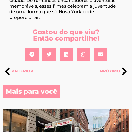
cidade. De romances encantadores a aventuras
memoráveis, esses filmes celebram a juventude
de uma forma que só Nova York pode
proporcionar.
Gostou do que viu?
Então compartilhe!
ANTERIOR
PRÓXIMO
Mais para você